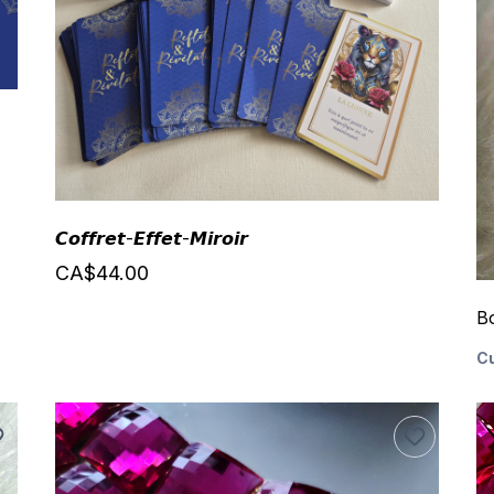
𝘾𝙤𝙛𝙛𝙧𝙚𝙩-𝙀𝙛𝙛𝙚𝙩-𝙈𝙞𝙧𝙤𝙞𝙧
CA$44.00
B
Cu