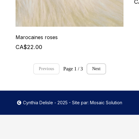
C
Marocaines roses
CA$22.00
Page 1 / 3
Previous
Next
Cynthia Delisle - 2025 - Site par:
Mosaic Solution