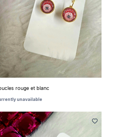
oucles rouge et blanc
rrently unavailable